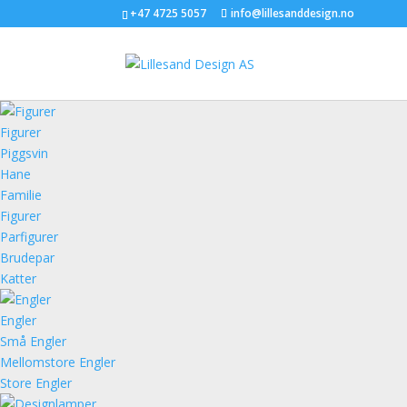
+47 4725 5057
info@lillesanddesign.no
Figurer
Piggsvin
Hane
Familie
Figurer
Parfigurer
Brudepar
Katter
Engler
Små Engler
Mellomstore Engler
Store Engler