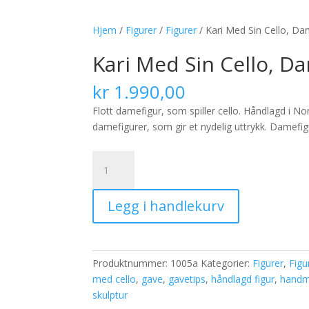
Hjem
/
Figurer
/
Figurer
/ Kari Med Sin Cello, Da
Kari Med Sin Cello, D
kr
1.990,00
Flott damefigur, som spiller cello. Håndlagd i No
damefigurer, som gir et nydelig uttrykk. Damefigu
Kari
Med
Sin
Legg i handlekurv
Cello,
Damefigur
-
Farge
Produktnummer:
1005a
Kategorier:
Figurer
,
Figu
Gullbronse
med cello
,
gave
,
gavetips
,
håndlagd figur
,
handm
antall
skulptur