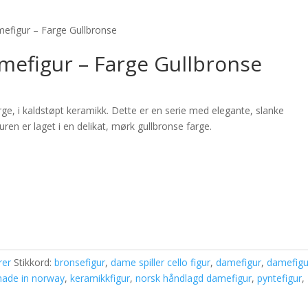
mefigur – Farge Gullbronse
amefigur – Farge Gullbronse
rge, i kaldstøpt keramikk. Dette er en serie med elegante, slanke
ren er laget i en delikat, mørk gullbronse farge.
rer
Stikkord:
bronsefigur
,
dame spiller cello figur
,
damefigur
,
damefigu
ade in norway
,
keramikkfigur
,
norsk håndlagd damefigur
,
pyntefigur
,