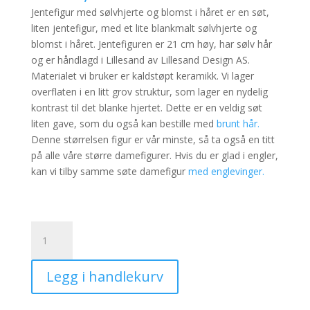
Jentefigur med sølvhjerte og blomst i håret er en søt,
liten jentefigur, med et lite blankmalt sølvhjerte og
blomst i håret. Jentefiguren er 21 cm høy, har sølv hår
og er håndlagd i Lillesand av Lillesand Design AS.
Materialet vi bruker er kaldstøpt keramikk. Vi lager
overflaten i en litt grov struktur, som lager en nydelig
kontrast til det blanke hjertet. Dette er en veldig søt
liten gave, som du også kan bestille med
brunt hår.
Denne størrelsen figur er vår minste, så ta også en titt
på alle våre større damefigurer. Hvis du er glad i engler,
kan vi tilby samme søte damefigur
med englevinger.
Jentefigur
med
sølvhjerte
Legg i handlekurv
og
blomst
i