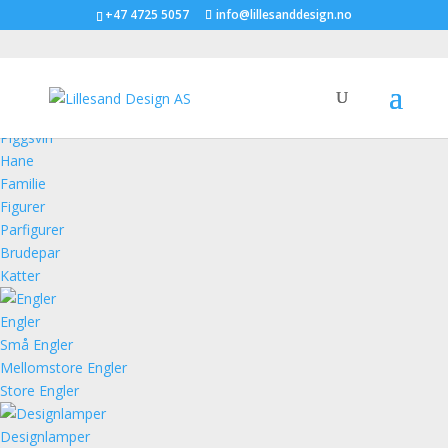
+47 4725 5057
info@lillesanddesign.no
Figurer
Piggsvin
Hane
Familie
Figurer
Parfigurer
Brudepar
Katter
Engler
Små Engler
Mellomstore Engler
Store Engler
Designlamper