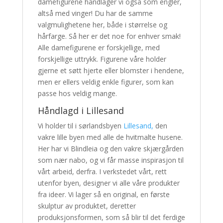
damefigurene håndlager vi også som engler,
altså med vinger! Du har de samme
valgmulighetene her, både i størrelse og
hårfarge. Så her er det noe for enhver smak!
Alle damefigurene er forskjellige, med
forskjellige uttrykk. Figurene våre holder
gjerne et søtt hjerte eller blomster i hendene,
men er ellers veldig enkle figurer, som kan
passe hos veldig mange.
Håndlagd i Lillesand
Vi holder til i sørlandsbyen
Lillesand,
den
vakre lille byen med alle de hvitmalte husene.
Her har vi Blindleia og den vakre skjærgården
som nær nabo, og vi får masse inspirasjon til
vårt arbeid, derfra. I verkstedet vårt, rett
utenfor byen, designer vi alle våre produkter
fra ideer. Vi lager så en original, en første
skulptur av produktet, deretter
produksjonsformen, som så blir til det ferdige