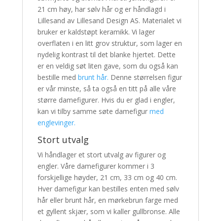
21 cm høy, har sølv hår og er håndlagd i
Lillesand av Lillesand Design AS. Materialet vi
bruker er kaldstøpt keramikk. Vi lager
overflaten i en litt grov struktur, som lager en
nydelig kontrast til det blanke hjertet. Dette
er en veldig søt liten gave, som du også kan
bestille med
brunt hår.
Denne størrelsen figur
er vår minste, så ta også en titt på alle våre
større damefigurer. Hvis du er glad i engler,
kan vi tilby samme søte damefigur
med
englevinger.
Stort utvalg
Vi håndlager et stort utvalg av figurer og
engler. Våre damefigurer kommer i 3
forskjellige høyder, 21 cm, 33 cm og 40 cm.
Hver damefigur kan bestilles enten med sølv
hår eller brunt hår, en mørkebrun farge med
et gyllent skjær, som vi kaller gullbronse. Alle