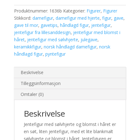
håret,
Produktnummer:
1636b
Kategorier:
Figurer
,
Figurer
21
Stikkord:
damefigur
,
damefigur med hjerte
,
figur
,
gave
,
cm
gave til mor
,
gavetips
,
håndlagd figur
,
jentefigur
,
antall
jentefigur fra lillesanddesign
,
jentefigur med blomst i
håret
,
jentefigur med sølvhjerte
,
julegave
,
keramikkfigur
,
norsk håndlagd damefigur
,
norsk
håndlagd figur
,
pyntefigur
Beskrivelse
Tilleggsinformasjon
Omtaler (0)
Beskrivelse
Jentefigur med sølvhjerte og blomst i håret er
en søt, liten jentefigur, med et lite blankmalt
sølvhjerte og blomst i håret. Jentefiguren er