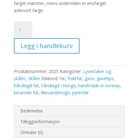
farget mønster, mens undersiden er ensfarget
askesort farge.
Fat
med
strek
Legg i handlekurv
mønster,
43
cm
dia,
Produktnummer:
2025
Kategorier:
Lysestaker og
sort
skåler
,
Skåler
Stikkord:
fat
,
fruktfat
,
gave
,
gavetips
,
og
håndlagd fat
,
håndlagd i Norge
,
handmade in norway
,
sølv
keramikk fat
,
lillesanddesign
,
pyntefat
antall
Beskrivelse
Tilleggsinformasjon
Omtaler (0)