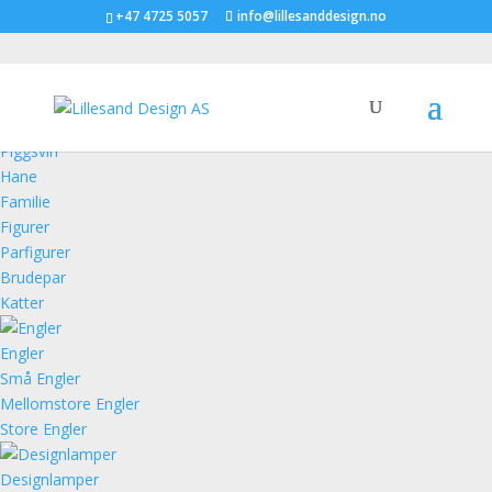
+47 4725 5057
info@lillesanddesign.no
Figurer
Piggsvin
Hane
Familie
Figurer
Parfigurer
Brudepar
Katter
Engler
Små Engler
Mellomstore Engler
Store Engler
Designlamper