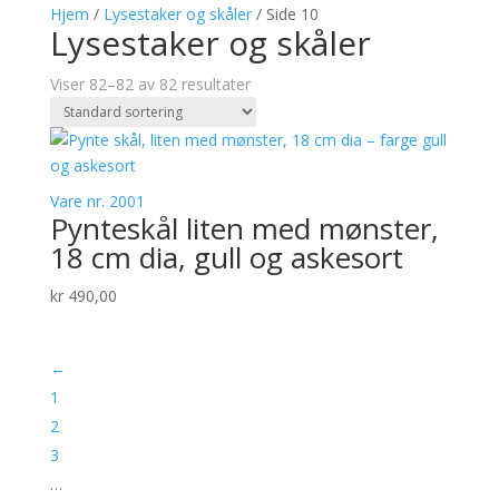
Hjem
/
Lysestaker og skåler
/ Side 10
Lysestaker og skåler
Viser 82–82 av 82 resultater
Vare nr. 2001
Pynteskål liten med mønster,
18 cm dia, gull og askesort
kr
490,00
←
1
2
3
…