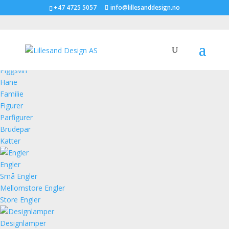
+47 4725 5057
info@lillesanddesign.no
Figurer
Piggsvin
Hane
Familie
Figurer
Parfigurer
Brudepar
Katter
Engler
Små Engler
Mellomstore Engler
Store Engler
Designlamper