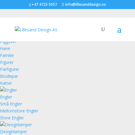
+47 4725 5057
info@lillesanddesign.no
Figurer
Piggsvin
Hane
Familie
Figurer
Parfigurer
Brudepar
Katter
Engler
Små Engler
Mellomstore Engler
Store Engler
Designlamper