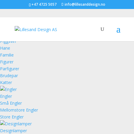
+47 4725 5057
info@lillesanddesign.no
Figurer
Piggsvin
Hane
Familie
Figurer
Parfigurer
Brudepar
Katter
Engler
Små Engler
Mellomstore Engler
Store Engler
Designlamper