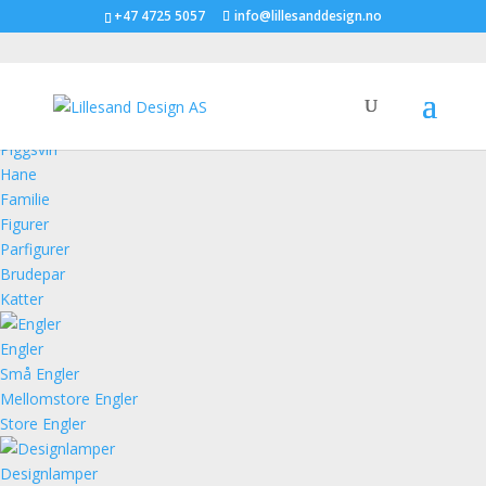
+47 4725 5057
info@lillesanddesign.no
Figurer
Piggsvin
Hane
Familie
Figurer
Parfigurer
Brudepar
Katter
Engler
Små Engler
Mellomstore Engler
Store Engler
Designlamper