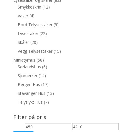
Lysestaker og skåler
(82)
Smykkeskrin
(12)
Vaser
(4)
Bord Telysestaker
(9)
Lysestaker
(22)
Skåler
(20)
Vegg Telysestaker
(15)
Miniatyrhus
(58)
Sørlandshus
(6)
Sjømerker
(14)
Bergen Hus
(17)
Stavanger Hus
(13)
Telyslykt Hus
(7)
Filter på pris
Min.
Makspris