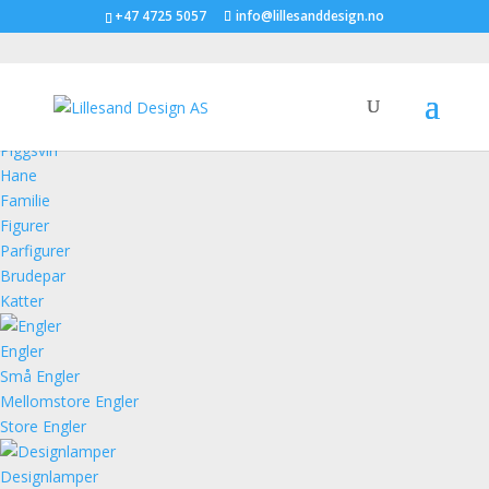
+47 4725 5057
info@lillesanddesign.no
Figurer
Piggsvin
Hane
Familie
Figurer
Parfigurer
Brudepar
Katter
Engler
Små Engler
Mellomstore Engler
Store Engler
Designlamper